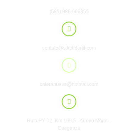
Paraguai:
(595) 986-666855
E-mail:
contato@silitrihfertil.com
E-mail:
caleranueva@hotmail.com
Localização:
Ruta PY 02- Km 169,5 - Arroyo Moroti -
Caaguazú