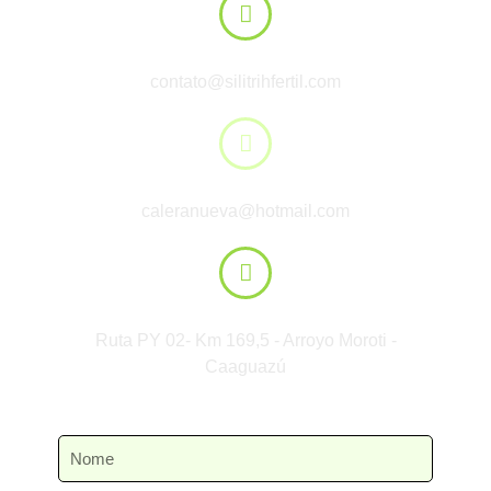
E-mail:
contato@silitrihfertil.com
E-mail:
caleranueva@hotmail.com
Localização:
Ruta PY 02- Km 169,5 - Arroyo Moroti -
Caaguazú